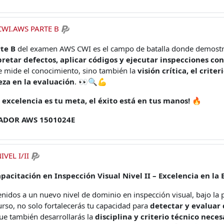
WI.AWS PARTE B
te B
del examen AWS CWI es el campo de batalla donde demostra
pretar defectos, aplicar códigos y ejecutar inspecciones con
e mide el conocimiento, sino también la
visión crítica, el criter
eza en la evaluación
. 👀🔍💪
a excelencia es tu meta, el éxito está en tus manos!
🔥
ADOR AWS 1501024E
VEL I/II
apacitación en Inspección Visual Nivel II – Excelencia en la 
nidos a un nuevo nivel de dominio en inspección visual, bajo la 
urso, no solo fortalecerás tu capacidad para
detectar y evaluar
ue también desarrollarás la
disciplina y criterio técnico neces