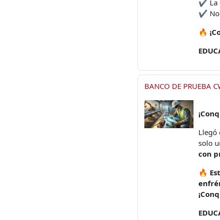
✔️ La 
✔️ No
🔥
¡C
EDUC
BANCO DE PRUEBA CW
¡Conqu
Llegó
solo 
con p
🔥
Es
enfré
¡Conq
EDUC