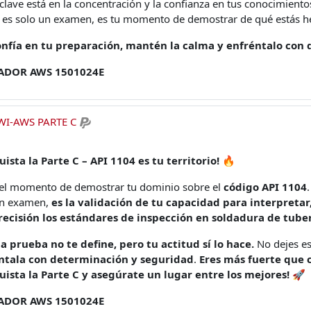
clave está en la concentración y la confianza en tus conocimiento
 es solo un examen, es tu momento de demostrar de qué estás h
onfía en tu preparación, mantén la calma y enfréntalo con
ADOR AWS 1501024E
I-AWS PARTE C
ista la Parte C – API 1104 es tu territorio!
🔥
 el momento de demostrar tu dominio sobre el
código API 1104
un examen,
es la validación de tu capacidad para interpretar,
recisión los estándares de inspección en soldadura de tube
ta prueba no te define, pero tu actitud sí lo hace.
No dejes es
ntala con determinación y seguridad
.
Eres más fuerte que c
uista la Parte C y asegúrate un lugar entre los mejores!
🚀
ADOR AWS 1501024E