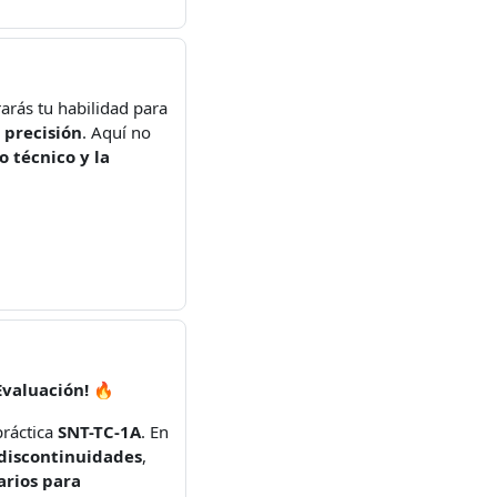
rás tu habilidad para
 precisión
. Aquí no
io técnico y la
Evaluación!
🔥
práctica
SNT-TC-1A
. En
 discontinuidades
,
arios para