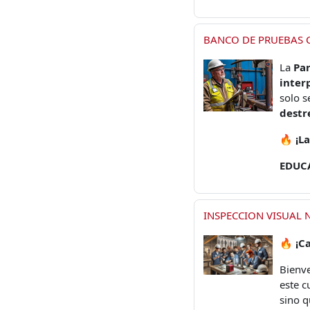
BANCO DE PRUEBAS C
La
Par
inter
solo s
destr
🔥
¡L
EDUC
INSPECCION VISUAL NI
🔥
¡C
Bienve
este c
sino q