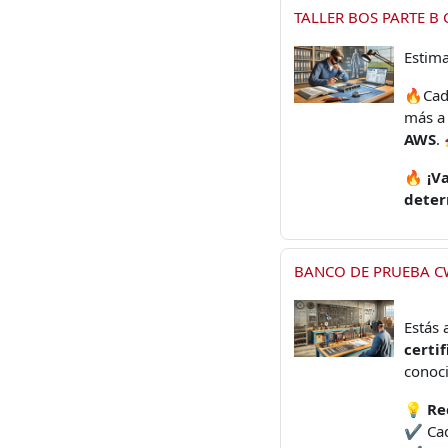
TALLER BOS PARTE B
Estima
🔥Cada
más a 
AWS
.
🔥
¡V
deter
BANCO DE PRUEBA CW
Estás 
certi
conoci
💡
Re
✔️ Cad