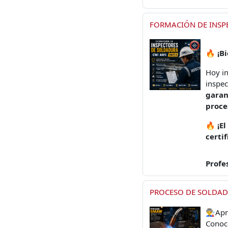
FORMACIÓN DE INSPE
🔥
¡B
Hoy i
inspec
garan
proce
🔥
¡E
certif
Profe
PROCESO DE SOLDA
👨‍🏭
Apr
Conoce