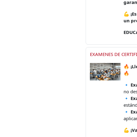
garan
💪
¡E
un pr
EDUC
EXAMENES DE CERTIFI
🔥
¡L
🔥
🔹
Ex
no des
🔹
Ex
estánd
🔹
Ex
aplica
💪
¡V