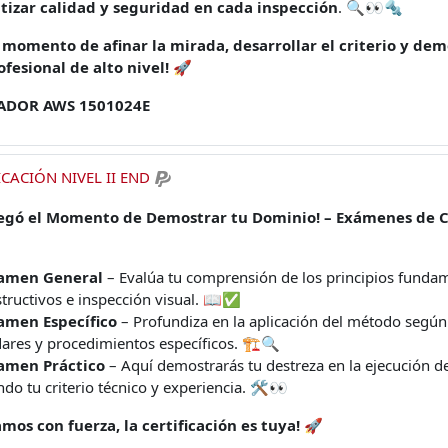
tizar calidad y seguridad en cada inspección
. 🔍👀🔩
s momento de afinar la mirada, desarrollar el criterio y de
ofesional de alto nivel!
🚀
ADOR AWS 1501024E
CACIÓN NIVEL II END
legó el Momento de Demostrar tu Dominio! – Exámenes de Cer
amen General
– Evalúa tu comprensión de los principios funda
tructivos e inspección visual. 📖✅
amen Específico
– Profundiza en la aplicación del método según
ares y procedimientos específicos. 🏗️🔍
amen Práctico
– Aquí demostrarás tu destreza en la ejecución de
ndo tu criterio técnico y experiencia. 🛠️👀
amos con fuerza, la certificación es tuya!
🚀