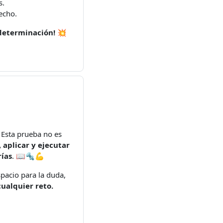
s.
echo.
 determinación!
💥
. Esta prueba no es
 aplicar y ejecutar
rías
. 📖🔩💪
pacio para la duda,
ualquier reto.