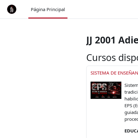
Saltar al contenido principal
Página Principal
JJ 2001 Ad
Cursos disp
SISTEMA DE ENSEÑAN
Sistem
tradic
habili
EPS (E
guiada
proced
EDUC