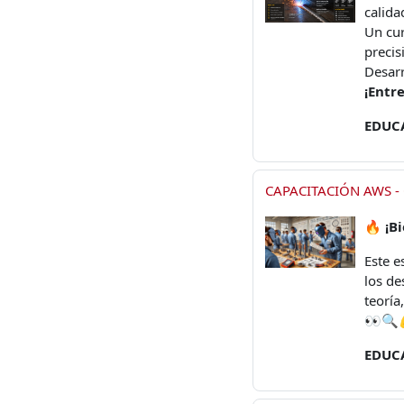
calida
Un cur
precis
Desarr
¡Entre
EDUC
CAPACITACIÓN AWS - 
🔥
¡B
Este e
los de
teoría
👀🔍
EDUC