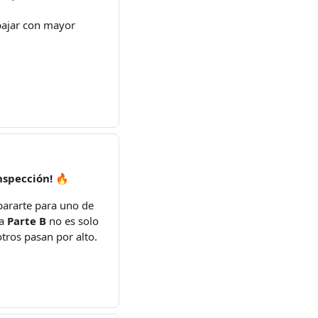
bajar con mayor
nspección!
🔥
epararte para uno de
La
Parte B
no es solo
 otros pasan por alto.